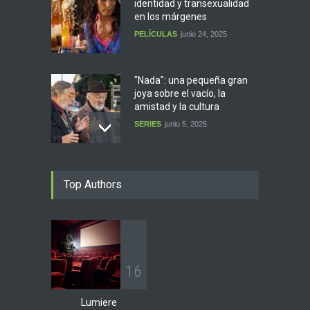
identidad y transexualidad
en los márgenes
PELÍCULAS
junio 24, 2025
"Nada": una pequeña gran
joya sobre el vacío, la
amistad y la cultura
SERIES
junio 5, 2025
"El puntero": la política desde
Top Authors
la trinchera
SERIES
junio 5, 2025
"El clan": la cara más oscura
1
6
de la familia argentina
PELÍCULAS
junio 5, 2025
Lumiere