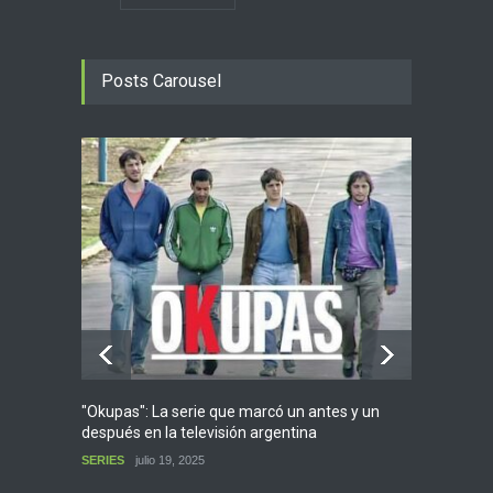
Posts Carousel
"Okupas": La serie que marcó un antes y un
“Mía” (
después en la televisión argentina
transe
SERIES
julio 19, 2025
PELÍCU