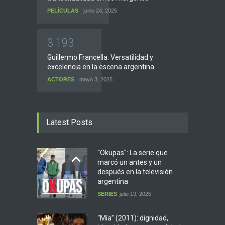
PELÍCULAS
junio 24, 2025
3
1
9
3
Guillermo Francella: Versatilidad y
excelencia en la escena argentina
ACTORES
mayo 3, 2025
Latest Posts
"Okupas": La serie que
marcó un antes y un
después en la televisión
argentina
SERIES
julio 19, 2025
“Mía” (2011): dignidad,