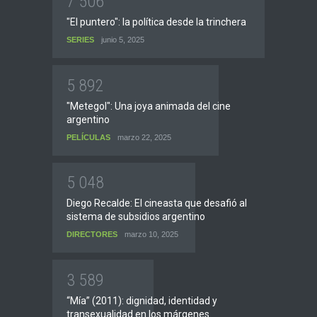
7
5
0
6
"El puntero": la política desde la trinchera
SERIES
junio 5, 2025
5
8
9
2
"Metegol": Una joya animada del cine
argentino
PELÍCULAS
marzo 22, 2025
5
0
4
8
Diego Recalde: El cineasta que desafió al
sistema de subsidios argentino
DIRECTORES
marzo 10, 2025
3
5
8
9
“Mía” (2011): dignidad, identidad y
transexualidad en los márgenes